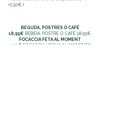
+2,50€ )
BEGUDA, POSTRES O CAFÈ
18,95€
BEBIDA, POSTRE O CAFÉ 18,95€
FOCACCIA FETA AL MOMENT
1,50€
FOCACCIA HECHA AL MOMENTO
1,50€
OPCIÓ AMB DOS SEGONS
22,50€
OPCIÓN CON DOS SEGUNDOS
22,50€
QUALSEVOL MODIFICACIÓ EN ELS
PLATS DEL MENÚ COMPORTA UN
CÀRREC ADDICIONAL
CUALQUIER MODIFICACIÓN EN LOS
PLATOS DEL MENÚ CONLLEVA UN
CARGO ADICIONAL.
Uneix-te a la nostra llista de correu!